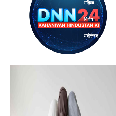
महिला
विशेष
मनोरंजन
एनालिसिस