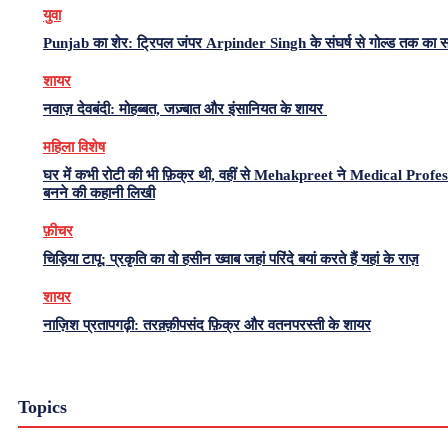
युवा
Punjab का शेर: ट्रिपल जंपर Arpinder Singh के संघर्ष से गोल्ड तक का 
शायर
नवाज़ देवबंदी: मोहब्बत, जज़्बात और इंसानियत के शायर
महिला विशेष
घर में कभी रोटी की भी फ़िक्र थी, वहीं से Mehakpreet ने Medical Profe
बनने की कहानी लिखी
फ़ीचर
चिड़िया टापू: प्रकृति का वो हसीन ख्वाब जहां परिंदे बयां करते हैं यहां के राज़
शायर
नाज़िश प्रतापगढ़ी: तरक़्क़ीपसंद फ़िक्र और वतनपरस्ती के शायर
Topics