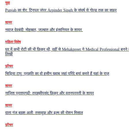
युवा
Punjab का शेर: ट्रिपल जंपर Arpinder Singh के संघर्ष से गोल्ड तक का सफ़र
शायर
नवाज़ देवबंदी: मोहब्बत, जज़्बात और इंसानियत के शायर
महिला विशेष
घर में कभी रोटी की भी फ़िक्र थी, वहीं से Mehakpreet ने Medical Professional बनने
लिखी
फ़ीचर
चिड़िया टापू: प्रकृति का वो हसीन ख्वाब जहां परिंदे बयां करते हैं यहां के राज़
शायर
नाज़िश प्रतापगढ़ी: तरक़्क़ीपसंद फ़िक्र और वतनपरस्ती के शायर
शायर
दाता गंज बख़्श अली: तसव्वुफ़ और इल्म की रोशन मिसाल
फ़ीचर