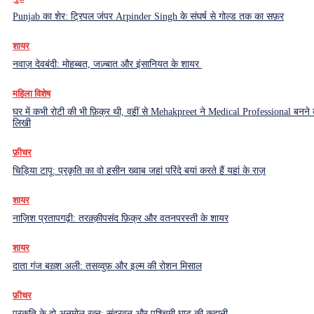
Punjab का शेर: ट्रिपल जंपर Arpinder Singh के संघर्ष से गोल्ड तक का सफ़र
शायर
नवाज़ देवबंदी: मोहब्बत, जज़्बात और इंसानियत के शायर
महिला विशेष
घर में कभी रोटी की भी फ़िक्र थी, वहीं से Mehakpreet ने Medical Professional बनने
लिखी
फ़ीचर
चिड़िया टापू: प्रकृति का वो हसीन ख्वाब जहां परिंदे बयां करते हैं यहां के राज़
शायर
नाज़िश प्रतापगढ़ी: तरक़्क़ीपसंद फ़िक्र और वतनपरस्ती के शायर
शायर
दाता गंज बख़्श अली: तसव्वुफ़ और इल्म की रोशन मिसाल
फ़ीचर
प्रकृति के दो अनमोल रत्न: सुंदरवन और पश्चिमी घाट की कहानी