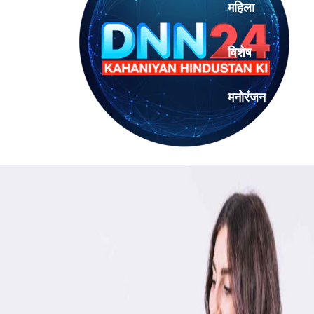
महिला
विशेष
मनोरंजन
एनालिसिस