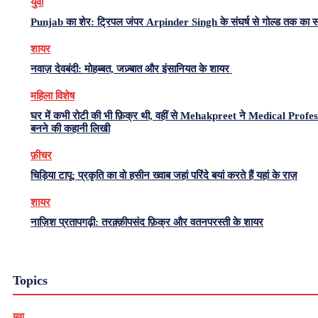
युवा
Punjab का शेर: ट्रिपल जंपर Arpinder Singh के संघर्ष से गोल्ड तक का 
शायर
नवाज़ देवबंदी: मोहब्बत, जज़्बात और इंसानियत के शायर
महिला विशेष
घर में कभी रोटी की भी फ़िक्र थी, वहीं से Mehakpreet ने Medical Profe
बनने की कहानी लिखी
फ़ीचर
चिड़िया टापू: प्रकृति का वो हसीन ख्वाब जहां परिंदे बयां करते हैं यहां के राज़
शायर
नाज़िश प्रतापगढ़ी: तरक़्क़ीपसंद फ़िक्र और वतनपरस्ती के शायर
Topics
युवा