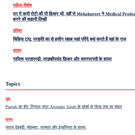
महिला विशेष
घर में कभी रोटी की भी फ़िक्र थी, वहीं से Mehakpreet ने Medical Profe
बनने की कहानी लिखी
फ़ीचर
चिड़िया टापू: प्रकृति का वो हसीन ख्वाब जहां परिंदे बयां करते हैं यहां के राज़
शायर
नाज़िश प्रतापगढ़ी: तरक़्क़ीपसंद फ़िक्र और वतनपरस्ती के शायर
Topics
युवा
Punjab का शेर: ट्रिपल जंपर Arpinder Singh के संघर्ष से गोल्ड तक का सफ़र
शायर
नवाज़ देवबंदी: मोहब्बत, जज़्बात और इंसानियत के शायर