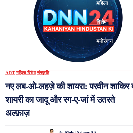
महिला
विशेष
मनोरंजन
एनालिसिस
ART
महिला विशेष
संस्कृति
नए लब-ओ-लहज़े की शायरा: परवीन शाकिर 
शायरी का जादू और रग-ए-जां में उतरते
अल्फ़ाज़
By
Mohd Saboor Ali