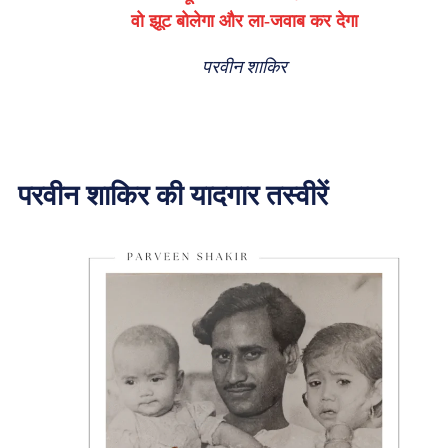
वो झूट बोलेगा और ला-जवाब कर देगा
परवीन शाकिर
परवीन शाकिर की यादगार तस्वीरें