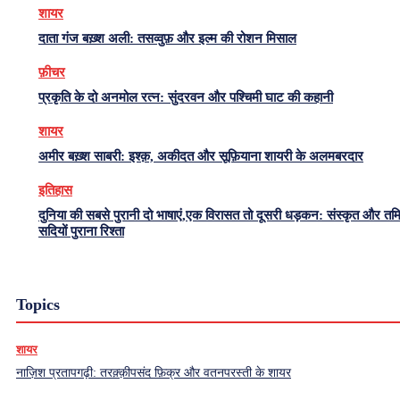
शायर
दाता गंज बख़्श अली: तसव्वुफ़ और इल्म की रोशन मिसाल
फ़ीचर
प्रकृति के दो अनमोल रत्न: सुंदरवन और पश्चिमी घाट की कहानी
शायर
अमीर बख़्श साबरी: इश्क़, अकीदत और सूफ़ियाना शायरी के अलमबरदार
इतिहास
दुनिया की सबसे पुरानी दो भाषाएं,एक विरासत तो दूसरी धड़कन: संस्कृत और त
सदियों पुराना रिश्ता
Topics
शायर
नाज़िश प्रतापगढ़ी: तरक़्क़ीपसंद फ़िक्र और वतनपरस्ती के शायर