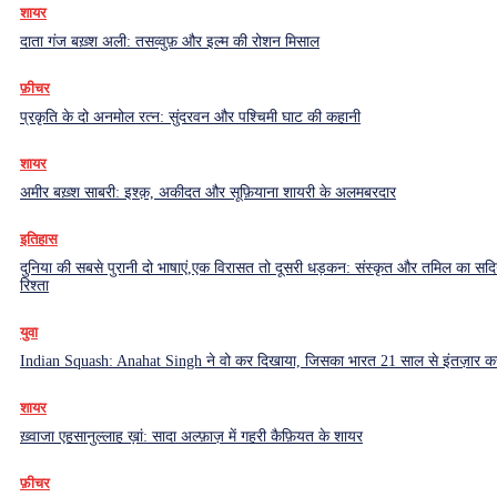
शायर
दाता गंज बख़्श अली: तसव्वुफ़ और इल्म की रोशन मिसाल
फ़ीचर
प्रकृति के दो अनमोल रत्न: सुंदरवन और पश्चिमी घाट की कहानी
शायर
अमीर बख़्श साबरी: इश्क़, अकीदत और सूफ़ियाना शायरी के अलमबरदार
इतिहास
दुनिया की सबसे पुरानी दो भाषाएं,एक विरासत तो दूसरी धड़कन: संस्कृत और तमिल का सदियो
रिश्ता
युवा
Indian Squash: Anahat Singh ने वो कर दिखाया, जिसका भारत 21 साल से इंतज़ार क
शायर
ख़्वाजा एहसानुल्लाह ख़ां: सादा अल्फ़ाज़ में गहरी कैफ़ियत के शायर
फ़ीचर