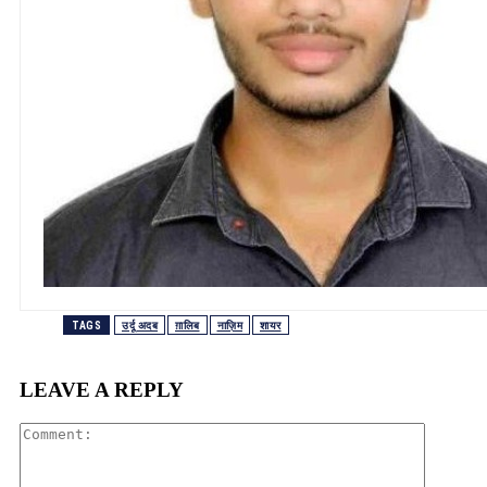
TAGS
उर्दू अदब
ग़ालिब
नाज़िम
शायर
LEAVE A REPLY
Comment