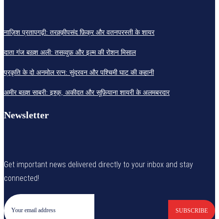
नाज़िश प्रतापगढ़ी: तरक़्क़ीपसंद फ़िक्र और वतनपरस्ती के शायर
दाता गंज बख़्श अली: तसव्वुफ़ और इल्म की रोशन मिसाल
प्रकृति के दो अनमोल रत्न: सुंदरवन और पश्चिमी घाट की कहानी
अमीर बख़्श साबरी: इश्क़, अकीदत और सूफ़ियाना शायरी के अलमबरदार
Newsletter
Get important news delivered directly to your inbox and stay
connected!
SUBSCRIBE