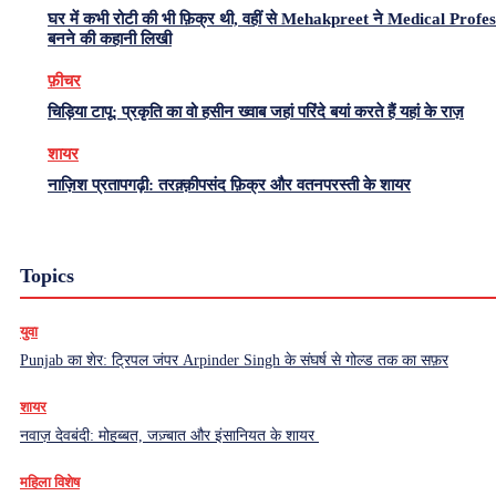
घर में कभी रोटी की भी फ़िक्र थी, वहीं से Mehakpreet ने Medical Profe
बनने की कहानी लिखी
फ़ीचर
चिड़िया टापू: प्रकृति का वो हसीन ख्वाब जहां परिंदे बयां करते हैं यहां के राज़
शायर
नाज़िश प्रतापगढ़ी: तरक़्क़ीपसंद फ़िक्र और वतनपरस्ती के शायर
Topics
युवा
Punjab का शेर: ट्रिपल जंपर Arpinder Singh के संघर्ष से गोल्ड तक का सफ़र
शायर
नवाज़ देवबंदी: मोहब्बत, जज़्बात और इंसानियत के शायर
महिला विशेष