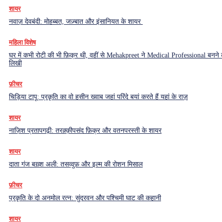
शायर
नवाज़ देवबंदी: मोहब्बत, जज़्बात और इंसानियत के शायर
महिला विशेष
घर में कभी रोटी की भी फ़िक्र थी, वहीं से Mehakpreet ने Medical Professional बनने
लिखी
फ़ीचर
चिड़िया टापू: प्रकृति का वो हसीन ख्वाब जहां परिंदे बयां करते हैं यहां के राज़
शायर
नाज़िश प्रतापगढ़ी: तरक़्क़ीपसंद फ़िक्र और वतनपरस्ती के शायर
शायर
दाता गंज बख़्श अली: तसव्वुफ़ और इल्म की रोशन मिसाल
फ़ीचर
प्रकृति के दो अनमोल रत्न: सुंदरवन और पश्चिमी घाट की कहानी
शायर