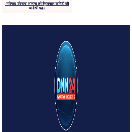
‘मस्जिद परिचय’ सातारा की बैतुलमाल कमिटी की
अनोखी पहल