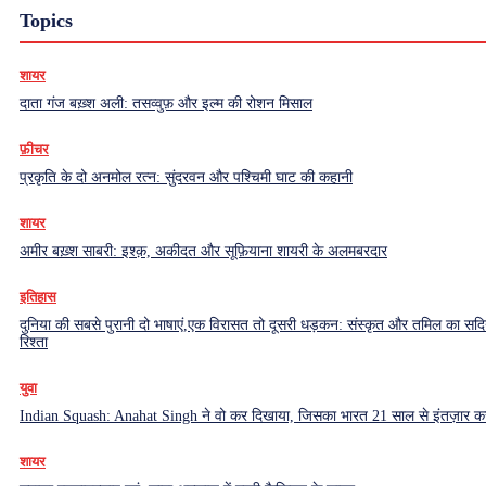
Topics
शायर
दाता गंज बख़्श अली: तसव्वुफ़ और इल्म की रोशन मिसाल
फ़ीचर
प्रकृति के दो अनमोल रत्न: सुंदरवन और पश्चिमी घाट की कहानी
शायर
अमीर बख़्श साबरी: इश्क़, अकीदत और सूफ़ियाना शायरी के अलमबरदार
इतिहास
दुनिया की सबसे पुरानी दो भाषाएं,एक विरासत तो दूसरी धड़कन: संस्कृत और तमिल का सदियो
रिश्ता
युवा
Indian Squash: Anahat Singh ने वो कर दिखाया, जिसका भारत 21 साल से इंतज़ार क
शायर