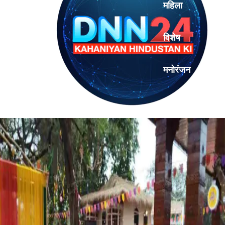
महिला
विशेष
मनोरंजन
एनालिसिस