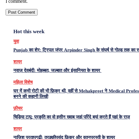
I comment.
Hot this week
युवा
Punjab का शेर: ट्रिपल जंपर Arpinder Singh के संघर्ष से गोल्ड तक का 
शायर
नवाज़ देवबंदी: मोहब्बत, जज़्बात और इंसानियत के शायर
महिला विशेष
घर में कभी रोटी की भी फ़िक्र थी, वहीं से Mehakpreet ने Medical Profe
बनने की कहानी लिखी
फ़ीचर
चिड़िया टापू: प्रकृति का वो हसीन ख्वाब जहां परिंदे बयां करते हैं यहां के राज़
शायर
नाज़िश प्रतापगढ़ी: तरक़्क़ीपसंद फ़िक्र और वतनपरस्ती के शायर