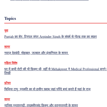
Topics
युवा
Punjab का शेर: ट्रिपल जंपर Arpinder Singh के संघर्ष से गोल्ड तक का सफ़र
शायर
नवाज़ देवबंदी: मोहब्बत, जज़्बात और इंसानियत के शायर
महिला विशेष
घर में कभी रोटी की भी फ़िक्र थी, वहीं से Mehakpreet ने Medical Professional बनने
लिखी
फ़ीचर
चिड़िया टापू: प्रकृति का वो हसीन ख्वाब जहां परिंदे बयां करते हैं यहां के राज़
शायर
नाज़िश प्रतापगढ़ी: तरक़्क़ीपसंद फ़िक्र और वतनपरस्ती के शायर