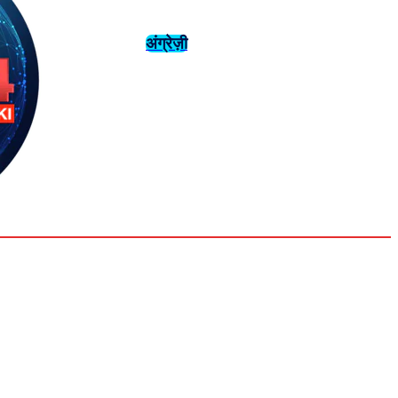
अंग्रेज़ी
संस्कृति
इतिहास
Tuesday,
August 4,
युवा
महिला विशेष
2026
31.6
Delhi
मनोरंजन
एनालिसिस
C