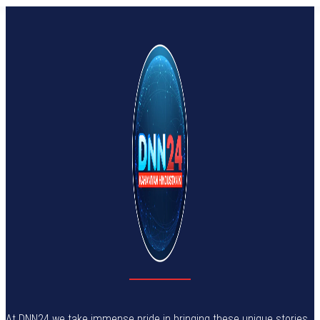
At DNN24 we take immense pride in bringing these unique stories