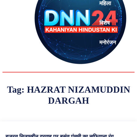
महिला
विशेष
मनोरंजन
एनालिसिस
Tag:
HAZRAT NIZAMUDDIN
DARGAH
हज़रत निज़ामुद्दीन दरगाह पर बसंत पंचमी का सूफ़ियाना रंग