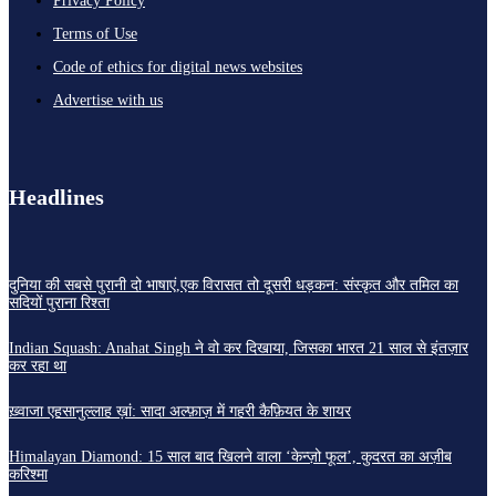
Privacy Policy
Terms of Use
Code of ethics for digital news websites
Advertise with us
Headlines
दुनिया की सबसे पुरानी दो भाषाएं,एक विरासत तो दूसरी धड़कन: संस्कृत और तमिल का
सदियों पुराना रिश्ता
Indian Squash: Anahat Singh ने वो कर दिखाया, जिसका भारत 21 साल से इंतज़ार
कर रहा था
ख़्वाजा एहसानुल्लाह ख़ां: सादा अल्फ़ाज़ में गहरी कैफ़ियत के शायर
Himalayan Diamond: 15 साल बाद खिलने वाला ‘केन्ज़ो फूल’, कुदरत का अज़ीब
करिश्मा