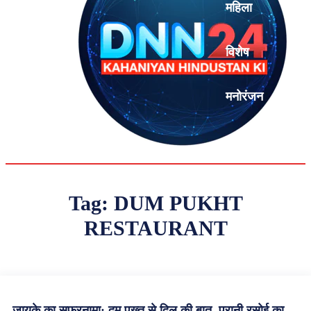
महिला
विशेष
मनोरंजन
एनालिसिस
Tag:
DUM PUKHT
RESTAURANT
ज़ायके का सफ़रनामा: दम पुख़्त से दिल की बात, पुरानी रसोई का