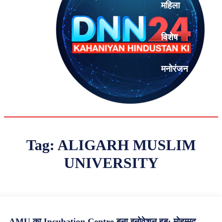
महिला
विशेष
मनोरंजन
एनालिसिस
Tag:
ALIGARH MUSLIM
UNIVERSITY
AMU का Incubation Centre बना इनोवेशन हब: मोहम्मद