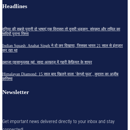
Headlines
दुनिया की सबसे पुरानी दो भाषाएं,एक विरासत तो दूसरी धड़कन: संस्कृत और तमिल का
सदियों पुराना रिश्ता
Indian Squash: Anahat Singh ने वो कर दिखाया, जिसका भारत 21 साल से इंतज़ार
कर रहा था
ख़्वाजा एहसानुल्लाह ख़ां: सादा अल्फ़ाज़ में गहरी कैफ़ियत के शायर
Himalayan Diamond: 15 साल बाद खिलने वाला ‘केन्ज़ो फूल’, कुदरत का अज़ीब
करिश्मा
Newsletter
Get important news delivered directly to your inbox and stay
connected!