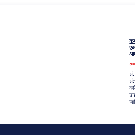
कब
एक
आव
शाय
सं
संत
कवि
उन्
जा