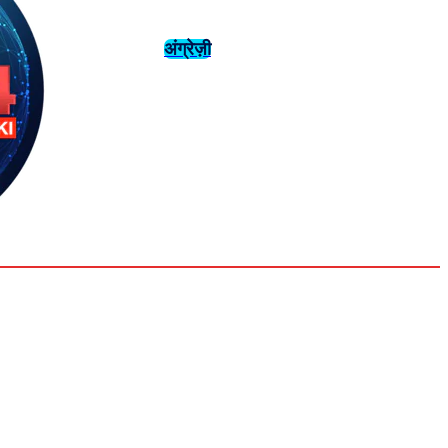
अंग्रेज़ी
संस्कृति
इतिहास
Tuesday,
August 4,
युवा
महिला विशेष
2026
31.6
Delhi
मनोरंजन
एनालिसिस
C