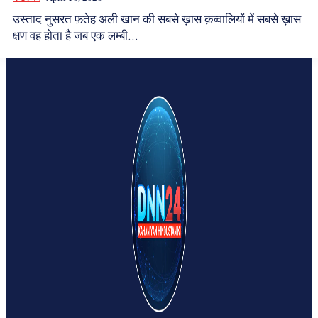
उस्ताद नुसरत फ़तेह अली खान की सबसे ख़ास क़व्वालियों में सबसे ख़ास
क्षण वह होता है जब एक लम्बी...