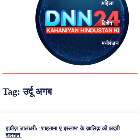
महिला
विशेष
मनोरंजन
एनालिसिस
Tag:
उर्दू अगब
हफ़ीज़ जालंधरी: ‘शाहनामा-ए-इस्लाम’ के ख़ालिक़ की अदबी
दास्तान