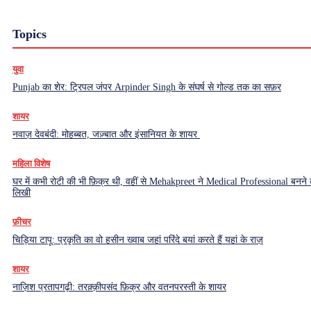
Topics
युवा
Punjab का शेर: ट्रिपल जंपर Arpinder Singh के संघर्ष से गोल्ड तक का सफ़र
शायर
नवाज़ देवबंदी: मोहब्बत, जज़्बात और इंसानियत के शायर
महिला विशेष
घर में कभी रोटी की भी फ़िक्र थी, वहीं से Mehakpreet ने Medical Professional बनने
लिखी
फ़ीचर
चिड़िया टापू: प्रकृति का वो हसीन ख्वाब जहां परिंदे बयां करते हैं यहां के राज़
शायर
नाज़िश प्रतापगढ़ी: तरक़्क़ीपसंद फ़िक्र और वतनपरस्ती के शायर