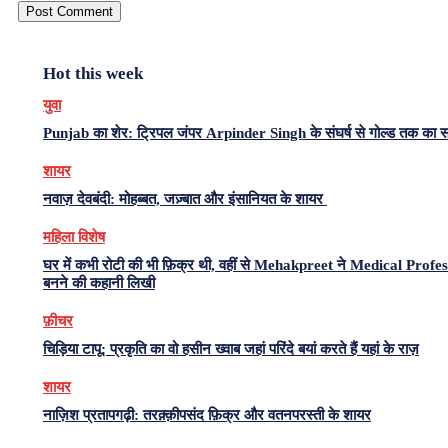
Hot this week
युवा
Punjab का शेर: ट्रिपल जंपर Arpinder Singh के संघर्ष से गोल्ड तक का 
शायर
नवाज़ देवबंदी: मोहब्बत, जज़्बात और इंसानियत के शायर
महिला विशेष
घर में कभी रोटी की भी फ़िक्र थी, वहीं से Mehakpreet ने Medical Profe
बनने की कहानी लिखी
फ़ीचर
चिड़िया टापू: प्रकृति का वो हसीन ख्वाब जहां परिंदे बयां करते हैं यहां के राज़
शायर
नाज़िश प्रतापगढ़ी: तरक़्क़ीपसंद फ़िक्र और वतनपरस्ती के शायर