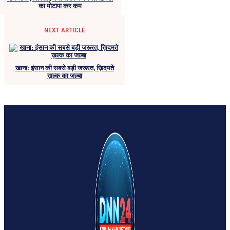
का मोटापा कर कम
NEXT ARTICLE
खाना: इंसान की सबसे बड़ी जरूरत, ख़िदमते
ख़ल्क का जज़्बा