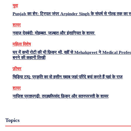
युवा
Punjab का शेर: ट्रिपल जंपर Arpinder Singh के संघर्ष से गोल्ड तक का 
शायर
नवाज़ देवबंदी: मोहब्बत, जज़्बात और इंसानियत के शायर
महिला विशेष
घर में कभी रोटी की भी फ़िक्र थी, वहीं से Mehakpreet ने Medical Profe
बनने की कहानी लिखी
फ़ीचर
चिड़िया टापू: प्रकृति का वो हसीन ख्वाब जहां परिंदे बयां करते हैं यहां के राज़
शायर
नाज़िश प्रतापगढ़ी: तरक़्क़ीपसंद फ़िक्र और वतनपरस्ती के शायर
Topics