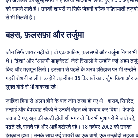
इन अशआर की ख़ुसूसियत ये है कि वो सादगी में लिपटे हुए शदीद अहसा
को सामने लाते हैं। उनकी शायरी ना सिर्फ़ ज़ेहनी बल्कि नफ़्सियाती तजुर्ब
से भी मिलती है।
बहस, फ़लसफ़ा और तर्जुमा
जौन सिर्फ़ शायर नहीं थे। वो एक आलिम, फ़लसफ़ी और तर्जुमा निगार भी
थे। “इंशा” और “आलमी डाइजेस्ट” जैसे रिसालों में उन्होंने कई अहम तर्जु
किए और मज़मून लिखे। इस्लाम से पहले के अरब इतिहास पर भी उन्होंने
गहरी रोशनी डाली। उन्होंने तक़रीबन 35 किताबों का तर्जुमा किया और उर्
लुग़त बोर्ड से भी वाबस्ता रहे।
ज़ाहिदा हिना से अलग होने के बाद जौन तन्हा हो गए थे। शराब, सिगरेट,
तन्हाई और बेपरवाह रवैय्ये ने उनकी सेहत को बरबाद कर दिया। फेफड़े
जवाब दे गए, खून की उल्टी होती थी मगर वो फिर भी मुशायरों में जाते रहे,
पढ़ते रहे, सुनते रहे और आहें बटोरते रहे। 18 नवंबर 2002 को उनका
इंतक़ाल हुआ। उनके साथ उर्दू शायरी का एक बाग़ी, एक तन्क़ीदी लहजा