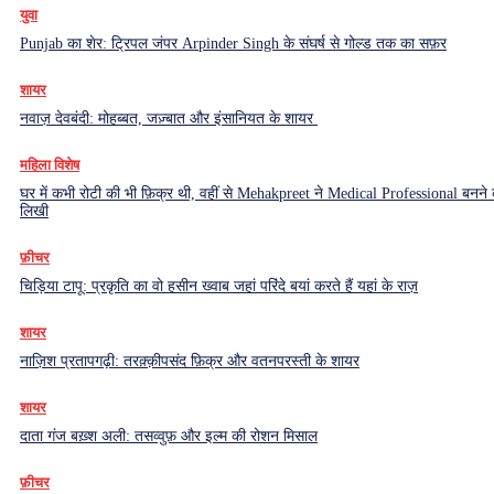
युवा
Punjab का शेर: ट्रिपल जंपर Arpinder Singh के संघर्ष से गोल्ड तक का सफ़र
शायर
नवाज़ देवबंदी: मोहब्बत, जज़्बात और इंसानियत के शायर
महिला विशेष
घर में कभी रोटी की भी फ़िक्र थी, वहीं से Mehakpreet ने Medical Professional बनने
लिखी
फ़ीचर
चिड़िया टापू: प्रकृति का वो हसीन ख्वाब जहां परिंदे बयां करते हैं यहां के राज़
शायर
नाज़िश प्रतापगढ़ी: तरक़्क़ीपसंद फ़िक्र और वतनपरस्ती के शायर
शायर
दाता गंज बख़्श अली: तसव्वुफ़ और इल्म की रोशन मिसाल
फ़ीचर