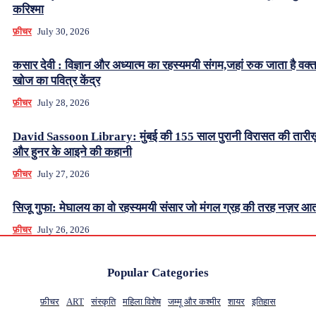
करिश्मा
फ़ीचर
July 30, 2026
कसार देवी : विज्ञान और अध्यात्म का रहस्यमयी संगम,जहां रुक जाता है वक्
खोज का पवित्र केंद्र
फ़ीचर
July 28, 2026
David Sassoon Library: मुंबई की 155 साल पुरानी विरासत की तारीख
और हुनर के आइने की कहानी
फ़ीचर
July 27, 2026
सिजू गुफा: मेघालय का वो रहस्यमयी संसार जो मंगल ग्रह की तरह नज़र आत
फ़ीचर
July 26, 2026
Popular Categories
फ़ीचर
ART
संस्कृति
महिला विशेष
जम्मू और कश्मीर
शायर
इतिहास