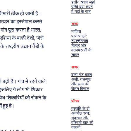
हसीन ख्वाब जहां
परिंदे बयां करते
हैं यहां के राज़
 बीमारी ठीक हो जाती है।
 पाउडर का इस्तेमाल करते
शायर
मांग पूरा करता है भारत.
नाज़िश
प्रतापगढ़ी:
शिया के बाकी देशों, जैसे
तरक़्क़ीपसंद
राष्ट्रीय उद्यान गैंडों के
फ़िक्र और
वतनपरस्ती के
शायर
शायर
दाता गंज बख़्श
अली: तसव्वुफ़
़ी हैं। गांव में रहने वाले
और इल्म की
 इसलिए ये लोग भी शिकार
रोशन मिसाल
 अवैध शिकारियों को रोकने के
फ़ीचर
ं हुई है।
प्रकृति के दो
अनमोल रत्न:
सुंदरवन और
पश्चिमी घाट की
कहानी