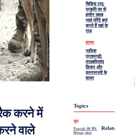
चिड़िया टापू:
प्रकृति का वो
हसीन ख्वाब
जहां परिंदे बयां
करते हैं यहां के
राज़
शायर
नाज़िश
प्रतापगढ़ी:
तरक़्क़ीपसंद
फ़िक्र और
वतनपरस्ती के
शायर
Topics
ैक करने में
युवा
करने वाले
Related
Punjab का शेर:
ट्रिपल जंपर