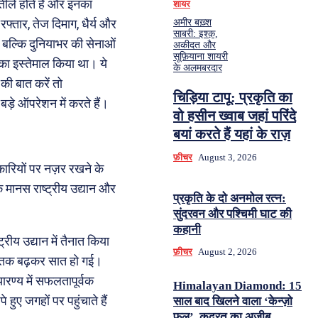
्तीले होते हैं और इनका
शायर
्तार, तेज दिमाग, धैर्य और
अमीर बख़्श
साबरी: इश्क़,
 बल्कि दुनियाभर की सेनाओं
अकीदत और
सूफ़ियाना शायरी
का इस्तेमाल किया था। ये
के अलमबरदार
की बात करें तो
चिड़िया टापू: प्रकृति का
े ऑपरेशन में करते हैं।
वो हसीन ख्वाब जहां परिंदे
बयां करते हैं यहां के राज़
फ़ीचर
August 3, 2026
िकारियों पर नज़र रखने के
 एक मानस राष्ट्रीय उद्यान और
प्रकृति के दो अनमोल रत्न:
सुंदरवन और पश्चिमी घाट की
कहानी
रीय उद्यान में तैनात किया
फ़ीचर
August 2, 2026
19 तक बढ़कर सात हो गई।
ारण्य में सफलतापूर्वक
Himalayan Diamond: 15
 हुए जगहों पर पहुंचाते हैं
साल बाद खिलने वाला ‘केन्ज़ो
फूल’, कुदरत का अज़ीब