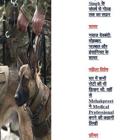
Singh के
संघर्ष से गोल्ड
तक का सफ़र
शायर
नवाज़ देवबंदी:
मोहब्बत,
जज़्बात और
इंसानियत के
शायर
महिला विशेष
घर में कभी
रोटी की भी
फ़िक्र थी, वहीं
से
Mehakpreet
ने Medical
Professional
बनने की कहानी
लिखी
फ़ीचर