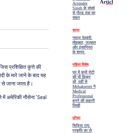
Articles
Arpinder
Singh के संघर्ष
से गोल्ड तक का
सफ़र
शायर
नवाज़ देवबंदी:
मोहब्बत, जज़्बात
और इंसानियत
के शायर
महिला विशेष
स प्रशिक्षित कुत्ते की
घर में कभी रोटी
दी के मारे जाने के बाद यह
की भी फ़िक्र
थी, वहीं से
ाम से जाना जाता है।
Mehakpreet ने
Medical
Professional
रने में अमेरिकी नौसेना ‘Seal
बनने की कहानी
लिखी
फ़ीचर
चिड़िया टापू:
प्रकृति का वो