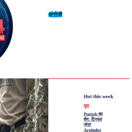
अंग्रेज़ी
संस्कृति
इतिहास
Tuesday,
August 4,
युवा
महिला विशेष
2026
31.6
Delhi
मनोरंजन
एनालिसिस
C
Hot this week
युवा
Punjab का
शेर: ट्रिपल
जंपर
Arpinder