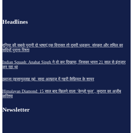
Headlines
दुनिया की सबसे पुरानी दो भाषाएं,एक विरासत तो दूसरी धड़कन: संस्कृत और तमिल का
सदियों पुराना रिश्ता
Indian Squash: Anahat Singh ने वो कर दिखाया, जिसका भारत 21 साल से इंतज़ार
कर रहा था
ख़्वाजा एहसानुल्लाह ख़ां: सादा अल्फ़ाज़ में गहरी कैफ़ियत के शायर
Himalayan Diamond: 15 साल बाद खिलने वाला ‘केन्ज़ो फूल’, कुदरत का अज़ीब
करिश्मा
Newsletter