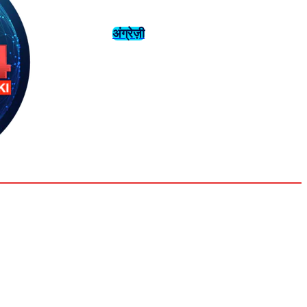
अंग्रेज़ी
संस्कृति
इतिहास
Tuesday,
August 4,
युवा
महिला विशेष
2026
31.6
Delhi
मनोरंजन
एनालिसिस
C