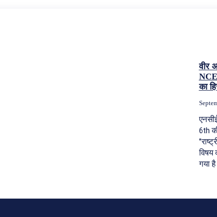
वीर अ
NCER
का हि
Septem
एनसीई
6th की
"राष्ट्
विषय क
गया ह