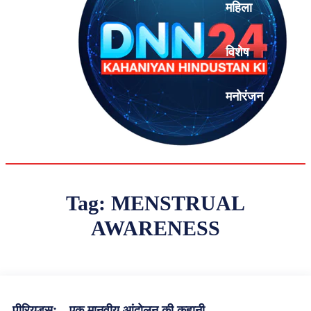
महिला
विशेष
मनोरंजन
एनालिसिस
Tag:
MENSTRUAL
AWARENESS
पीरियड्सः – एक मानवीय आंदोलन की कहानी