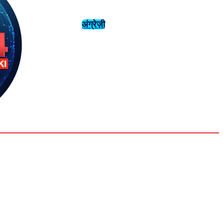
अंग्रेज़ी
संस्कृति
इतिहास
Tuesday,
August 4,
युवा
महिला विशेष
2026
31.6
Delhi
मनोरंजन
एनालिसिस
C