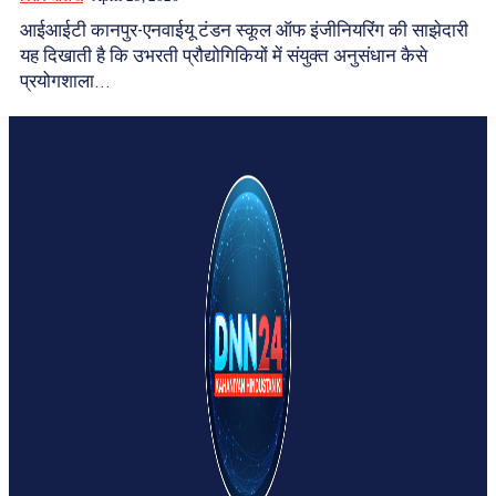
आईआईटी कानपुर-एनवाईयू टंडन स्कूल ऑफ इंजीनियरिंग की साझेदारी
यह दिखाती है कि उभरती प्रौद्योगिकियों में संयुक्त अनुसंधान कैसे
प्रयोगशाला...