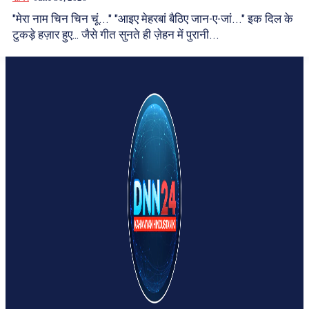
"मेरा नाम चिन चिन चूं..." "आइए मेहरबां बैठिए जान-ए-जां..." इक दिल के
टुकड़े हज़ार हुए… जैसे गीत सुनते ही ज़ेहन में पुरानी...