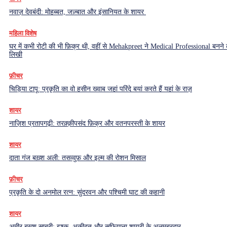
नवाज़ देवबंदी: मोहब्बत, जज़्बात और इंसानियत के शायर
महिला विशेष
घर में कभी रोटी की भी फ़िक्र थी, वहीं से Mehakpreet ने Medical Professional बनने
लिखी
फ़ीचर
चिड़िया टापू: प्रकृति का वो हसीन ख्वाब जहां परिंदे बयां करते हैं यहां के राज़
शायर
नाज़िश प्रतापगढ़ी: तरक़्क़ीपसंद फ़िक्र और वतनपरस्ती के शायर
शायर
दाता गंज बख़्श अली: तसव्वुफ़ और इल्म की रोशन मिसाल
फ़ीचर
प्रकृति के दो अनमोल रत्न: सुंदरवन और पश्चिमी घाट की कहानी
शायर
अमीर बख़्श साबरी: इश्क़, अकीदत और सूफ़ियाना शायरी के अलमबरदार