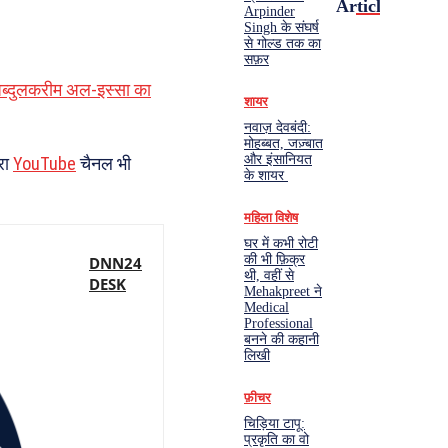
Articles
Arpinder
Singh के संघर्ष
से गोल्ड तक का
सफ़र
द अब्दुलकरीम अल-इस्सा का
शायर
नवाज़ देवबंदी:
मोहब्बत, जज़्बात
और इंसानियत
रा
YouTube
चैनल भी
के शायर
महिला विशेष
घर में कभी रोटी
की भी फ़िक्र
DNN24
थी, वहीं से
DESK
Mehakpreet ने
Medical
Professional
बनने की कहानी
लिखी
फ़ीचर
चिड़िया टापू:
प्रकृति का वो