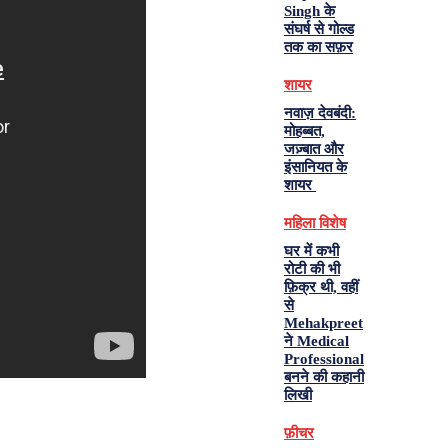
Singh के
संघर्ष से गोल्ड
तक का सफ़र
शायर
नवाज़ देवबंदी:
मोहब्बत,
जज़्बात और
इंसानियत के
शायर
महिला विशेष
घर में कभी
रोटी की भी
फ़िक्र थी, वहीं
से
Mehakpreet
ने Medical
Professional
बनने की कहानी
लिखी
फ़ीचर