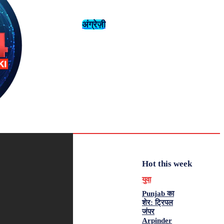
अंग्रेज़ी
संस्कृति
इतिहास
Monday,
August 3,
युवा
महिला विशेष
2026
33.9
Delhi
मनोरंजन
एनालिसिस
C
Hot this week
युवा
Punjab का
शेर: ट्रिपल
जंपर
Arpinder