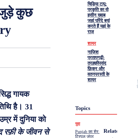
चिड़िया टापू:
ड़े कुछ
प्रकृति का वो
हसीन ख्वाब
जहां परिंदे बयां
ary
करते हैं यहां के
राज़
शायर
नाज़िश
प्रतापगढ़ी:
तरक़्क़ीपसंद
फ़िक्र और
वतनपरस्ती के
शायर
सिद्ध गायक
िथि है। 31
Topics
्र में दुनिया को
युवा
मद रफ़ी के जीवन से
Related
Punjab का शेर:
ट्रिपल जंपर