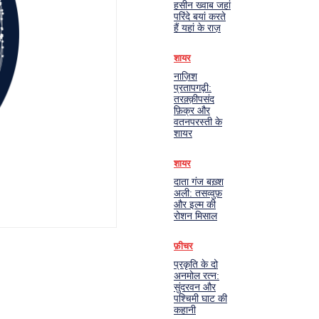
हसीन ख्वाब जहां
परिंदे बयां करते
हैं यहां के राज़
शायर
नाज़िश
प्रतापगढ़ी:
तरक़्क़ीपसंद
फ़िक्र और
वतनपरस्ती के
शायर
शायर
दाता गंज बख़्श
अली: तसव्वुफ़
और इल्म की
रोशन मिसाल
फ़ीचर
प्रकृति के दो
अनमोल रत्न:
सुंदरवन और
पश्चिमी घाट की
कहानी