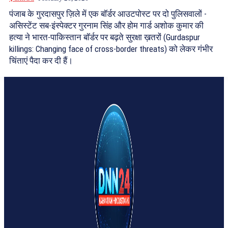
पंजाब के गुरदासपुर ज़िले में एक बॉर्डर आउटपोस्ट पर दो पुलिसवालों -
असिस्टेंट सब-इंस्पेक्टर गुरनाम सिंह और होम गार्ड अशोक कुमार की
हत्या ने भारत-पाकिस्तान बॉर्डर पर बढ़ते सुरक्षा ख़तरों (Gurdaspur
killings: Changing face of cross-border threats) को लेकर गंभीर
चिंताएं पैदा कर दी हैं।