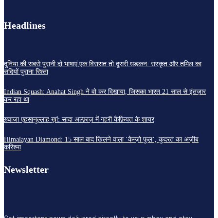
Headlines
दुनिया की सबसे पुरानी दो भाषाएं,एक विरासत तो दूसरी धड़कन: संस्कृत और तमिल का
सदियों पुराना रिश्ता
Indian Squash: Anahat Singh ने वो कर दिखाया, जिसका भारत 21 साल से इंतज़ार
कर रहा था
ख़्वाजा एहसानुल्लाह ख़ां: सादा अल्फ़ाज़ में गहरी कैफ़ियत के शायर
Himalayan Diamond: 15 साल बाद खिलने वाला ‘केन्ज़ो फूल’, कुदरत का अज़ीब
करिश्मा
Newsletter