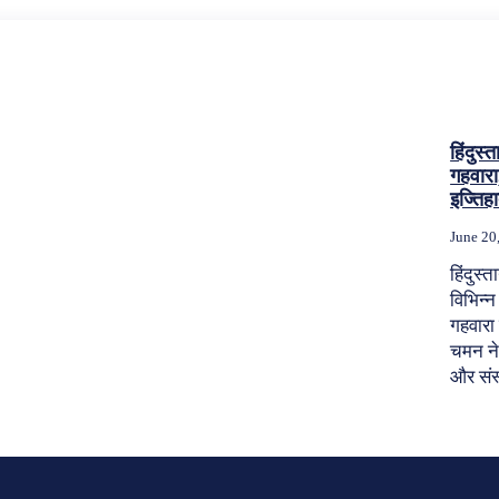
हिंदुस्
गहवारा
इज्तिह
June 20
हिंदुस्
विभिन्न
गहवारा ह
चमन ने 
और संस्