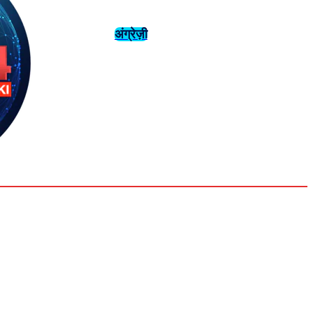
अंग्रेज़ी
संस्कृति
इतिहास
Tuesday,
August 4,
युवा
महिला विशेष
2026
31.6
Delhi
मनोरंजन
एनालिसिस
C