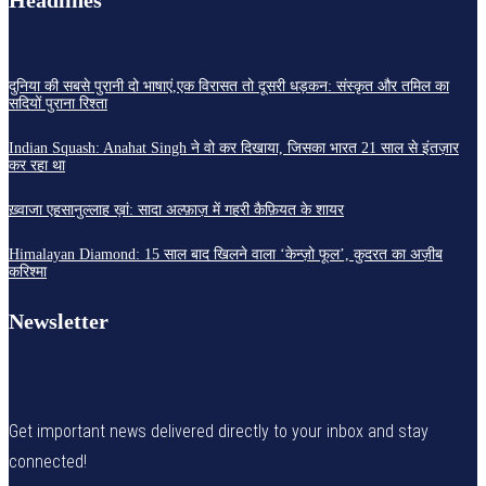
Headlines
दुनिया की सबसे पुरानी दो भाषाएं,एक विरासत तो दूसरी धड़कन: संस्कृत और तमिल का
सदियों पुराना रिश्ता
Indian Squash: Anahat Singh ने वो कर दिखाया, जिसका भारत 21 साल से इंतज़ार
कर रहा था
ख़्वाजा एहसानुल्लाह ख़ां: सादा अल्फ़ाज़ में गहरी कैफ़ियत के शायर
Himalayan Diamond: 15 साल बाद खिलने वाला ‘केन्ज़ो फूल’, कुदरत का अज़ीब
करिश्मा
Newsletter
Get important news delivered directly to your inbox and stay
connected!