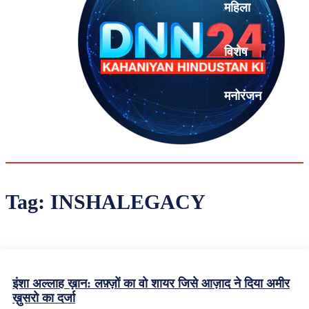
महिला
विशेष
मनोरंजन
एनालिसिस
Tag:
INSHALEGACY
इंशा अल्लाह ख़ान: लफ़्ज़ों का वो शायर जिसे आज़ाद ने दिया अमीर
ख़ुसरो का दर्जा