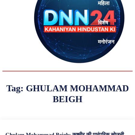
महिला
विशेष
मनोरंजन
एनालिसिस
Tag:
GHULAM MOHAMMAD
BEIGH
Ghulam Mohammad Beigh: कश्मीर की पारंपरिक सोज़नी