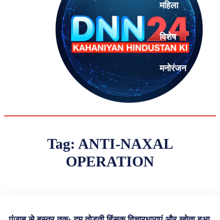
महिला
विशेष
मनोरंजन
एनालिसिस
Tag:
ANTI-NAXAL
OPERATION
पंजाब से बस्तर तक: दम तोड़ती हिंसक विचारधाराएं और खोता हुआ