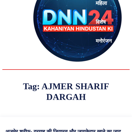
महिला
विशेष
मनोरंजन
एनालिसिस
Tag:
AJMER SHARIF
DARGAH
अजमेर शरीफ़: दरगाह की ज़ियारत और ज़ायकेदार खाने का जादू