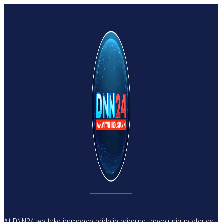
At DNN24 we take immense pride in bringing these unique stories