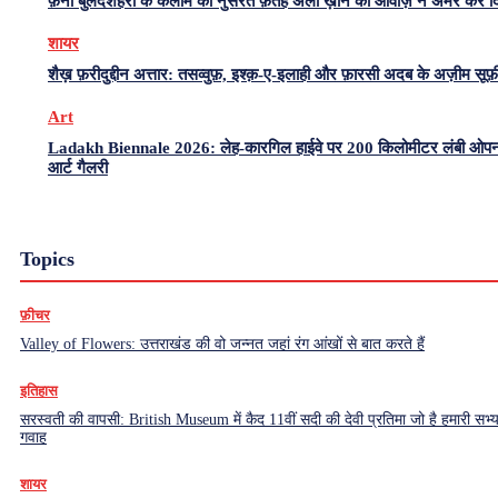
फ़ना बुलंदशहरी के कलाम को नुसरत फ़तेह अली ख़ान की आवाज़ ने अमर कर द
शायर
शैख़ फ़रीदुद्दीन अत्तार: तसव्वुफ़, इश्क़-ए-इलाही और फ़ारसी अदब के अज़ीम सूफ
Art
Ladakh Biennale 2026: लेह-कारगिल हाईवे पर 200 किलोमीटर लंबी ओप
आर्ट गैलरी
Topics
फ़ीचर
Valley of Flowers: उत्तराखंड की वो जन्नत जहां रंग आंखों से बात करते हैं
इतिहास
सरस्वती की वापसी: British Museum में कैद 11वीं सदी की देवी प्रतिमा जो है हमारी सभ्
गवाह
शायर