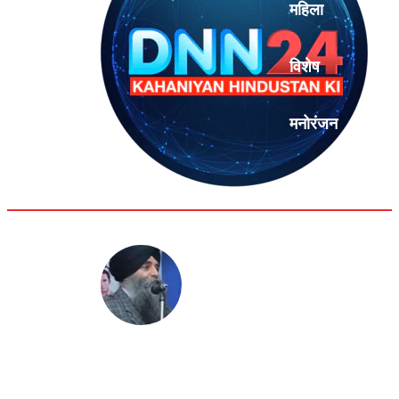
महिला
विशेष
मनोरंजन
एनालिसिस
Gurpreet Singh Niamia