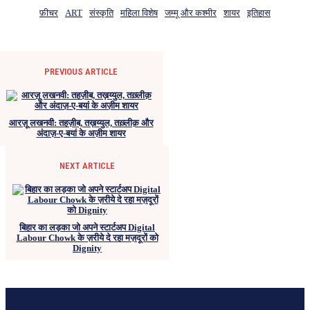
फ़ीचर
ART
संस्कृति
महिला विशेष
जम्मू और कश्मीर
शायर
इतिहास
PREVIOUS ARTICLE
आरज़ू लखनवी: तहज़ीब, तख़य्युल, तख़्लीक़ और
अंदाज़-ए-बयां के अज़ीम शायर
NEXT ARTICLE
बिहार का लड़का जो अपने स्टार्टअप Digital
Labour Chowk के ज़रीये दे रहा मज़दूरों को
Dignity