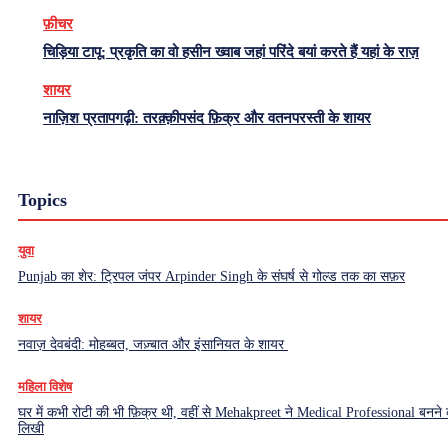
फ़ीचर
चिड़िया टापू: प्रकृति का वो हसीन ख्वाब जहां परिंदे बयां करते हैं यहां के राज़
शायर
नाज़िश प्रतापगढ़ी: तरक़्क़ीपसंद फ़िक्र और वतनपरस्ती के शायर
Topics
युवा
Punjab का शेर: ट्रिपल जंपर Arpinder Singh के संघर्ष से गोल्ड तक का सफ़र
शायर
नवाज़ देवबंदी: मोहब्बत, जज़्बात और इंसानियत के शायर
महिला विशेष
घर में कभी रोटी की भी फ़िक्र थी, वहीं से Mehakpreet ने Medical Professional बनने
लिखी