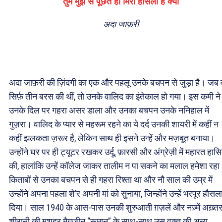
तुम मुझ से पूछते हो मिरा हौसला है क्या
अदा जाफ़री
अदा जाफ़री की ज़िंदगी का एक और पहलू उनके बचपन से जुड़ा है। जब 
सिर्फ़ तीन बरस की थीं, तो उनके वालिद का इंतेकाल हो गया। इस कमी ने
उनके दिल पर गहरा असर डाला और उनका बचपन उनके ननिहाल में
गुज़रा। वालिद के प्यार से महरूम रहने का ये दर्द उनकी शायरी में कहीं न
कहीं झलकता ज़रूर है, लेकिन साथ ही इसने उन्हें और मज़बूत बनाया।
उन्होंने घर पर ही ट्यूटर रखकर उर्दू, फ़ारसी और अंग्रेज़ी में महारत हास
की, हालांकि उन्हें कॉलेज जाकर तालीम न पा सकने का मलाल हमेशा रह
किताबों से उनका बचपन से ही गहरा रिश्ता था और नौ साल की उम्र में
उन्होंने अपना पहला शे’र अपनी मां को सुनाया, जिन्होंने उन्हें भरपूर हौसल
दिया। साल 1940 के आस-पास उनकी शुरुआती ग़ज़लें और नज़्में अख़्त
शीरानी की मशहूर मैगज़ीन “रूमान” के साथ-साथ उस वक़्त की अन्य